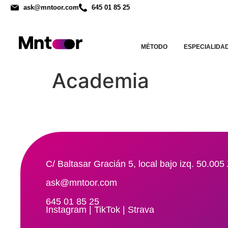
ask@mntoor.com
645 01 85 25
MÉTODO
ESPECIALIDA
Academia
C/ Baltasar Gracián 5, local bajo izq. 50.00
ask@mntoor.com
645 01 85 25
Instagram
|
TikTok
|
Strava