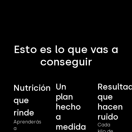
Esto es lo que vas a
conseguir
Un
Resulta
Nutrición
plan
que
que
hecho
hacen
rinde
a
ruido
Aprenderás
medida
Cada
a
kilo de