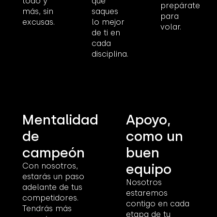
todo y
que
prepárate
más, sin
saques
para
excusas.
lo mejor
volar.
de ti en
cada
disciplina.
Mentalidad
Apoyo,
de
como un
campeón
buen
equipo
Con nosotros,
estarás un paso
Nosotros
adelante de tus
estaremos
competidores.
contigo en cada
Tendrás más
etapa de tu