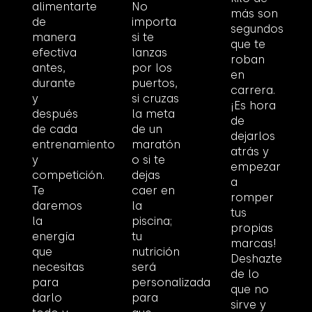
alimentarte
No
más son
de
importa
segundos
manera
si te
que te
efectiva
lanzas
roban
antes,
por los
en
durante
puertos,
carrera.
y
si cruzas
¡Es hora
después
la meta
de
de cada
de un
dejarlos
entrenamiento
maratón
atrás y
y
o si te
empezar
competición.
dejas
a
Te
caer en
romper
daremos
la
tus
la
piscina;
propias
energía
tu
marcas!
que
nutrición
Deshazte
necesitas
será
de lo
para
personalizada
que no
darlo
para
sirve y